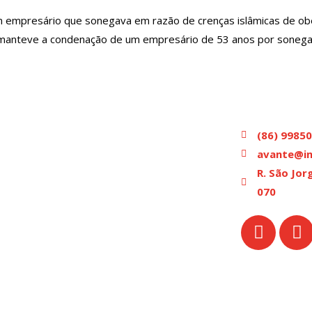
mpresário que sonegava em razão de crenças islâmicas de obedi
) manteve a condenação de um empresário de 53 anos por sonegar
(86) 9985
avante@in
R. São Jor
070